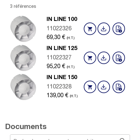
3 références
IN LINE 100
11022326
69,30
€
(H.T.)
IN LINE 125
11022327
95,20
€
(H.T.)
IN LINE 150
11022328
139,00
€
(H.T.)
Documents