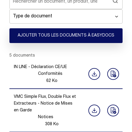
Type de document
AJOUTER TOUS LES DOCUMENTS À EASYDOCS
Showing 1 -
5
of
5
documents
IN LINE - Déclaration CE/UE
Conformités
62
Ko
VMC Simple Flux, Double Flux et
Extracteurs - Notice de Mises
en Garde
Notices
308
Ko