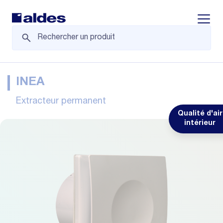
Displa
INEA
Extracteur permanent
Qualité d'air
intérieur