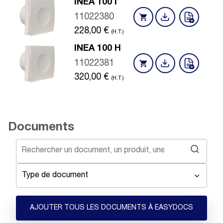
INEA 100 I
11022380
228,00
€
(H.T.)
INEA 100 H
11022381
320,00
€
(H.T.)
Documents
Type de document
AJOUTER TOUS LES DOCUMENTS À EASYDOCS