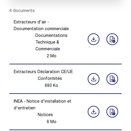
Showing 1 -
4
of
4
documents
Extracteurs d'air -
Documentation commerciale
Documentations
Technique &
Commerciale
2
Mo
Extracteurs Déclaration CE/UE
Conformités
693
Ko
INEA - Notice d'installation et
d'entretien
Notices
6
Mo