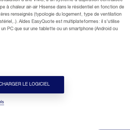
installation d’une VMC, d'un système d'aspiration centralisée
e à chaleur air-air Hisense dans le résidentiel en fonction de
itères renseignés (typologie du logement, type de ventilation
ériel,..). Aldes EasyQuote est multiplateformes : il s'utilise
r un PC que sur une tablette ou un smartphone (Android ou
CHARGER LE LOGICIEL
els