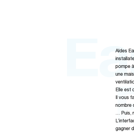
Ea
Aldes Ea
installat
pompe à 
une maiso
ventilat
Elle est
Il vous 
nombre de
… Puis, 
L’interf
gagner d