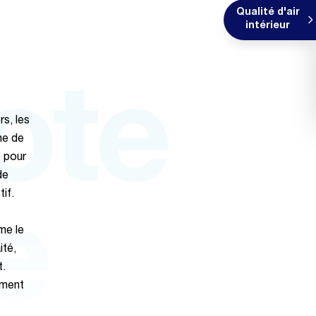
Qualité d'air
intérieur
ote
rs, les
ème de
e pour
de
tif.
e
me le
ité,
et.
ement