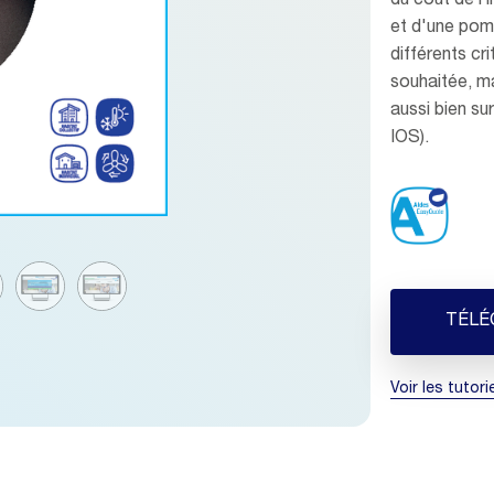
du coût de l’
et d'une pomp
différents cr
souhaitée, mat
aussi bien su
IOS).
TÉLÉ
Voir les tutori