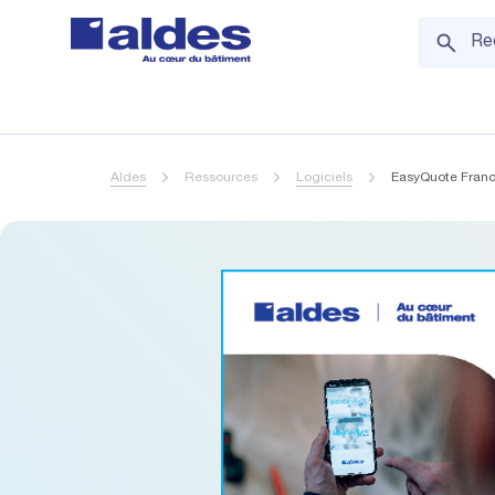
Aldes
Ressources
Logiciels
EasyQuote Fran