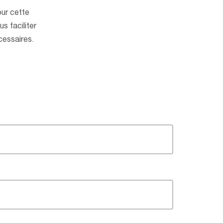
ur cette
s faciliter
cessaires.