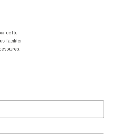
ur cette
s faciliter
cessaires.