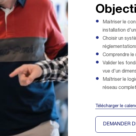
Objecti
Maitriser le co
installation d'u
Choisir un sys
réglementation
Comprendre le 
Valider les fon
vue d'un dimen
Maîtriser le lo
réseau comple
Télécharger le calen
DEMANDER D