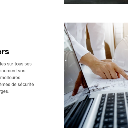
ers
es sur tous ses
icacement vos
meilleures
tèmes de sécurité
rges.