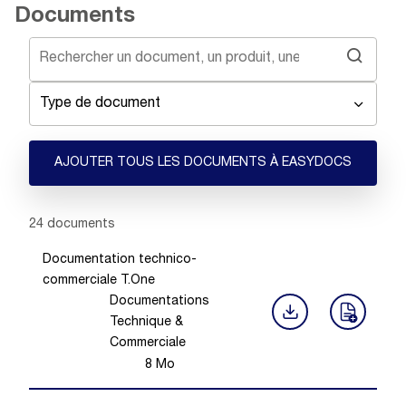
Documents
Type de document
AJOUTER TOUS LES DOCUMENTS À EASYDOCS
Showing 1 -
20
of
24
documents
Documentation technico-
commerciale T.One
Documentations
Technique &
Commerciale
8
Mo