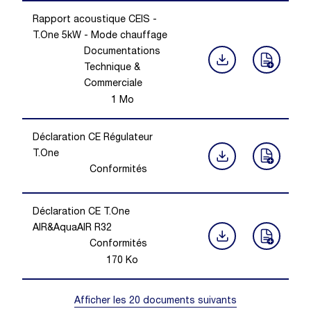
Rapport acoustique CEIS -
T.One 5kW - Mode chauffage
Documentations
Technique &
Commerciale
1
Mo
Déclaration CE Régulateur
T.One
Conformités
Déclaration CE T.One
AIR&AquaAIR R32
Conformités
170
Ko
Afficher les 20 documents suivants