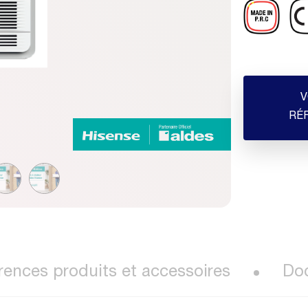
V
RÉ
rences produits et accessoires
Do