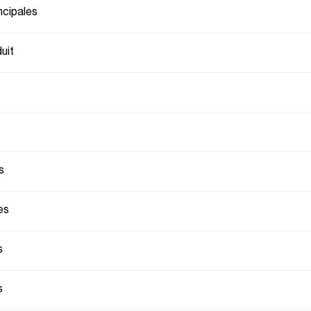
ncipales
uit
s
es
s
s