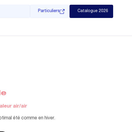
Particuliers
Catalogue 2026
le
leur air/air
ptimal été comme en hiver.