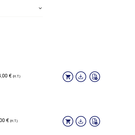
4,00
€
(H.T.)
,00
€
(H.T.)