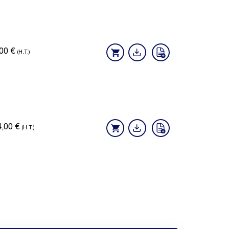
,00
€
(H.T.)
4,00
€
(H.T.)