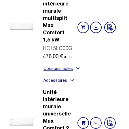
intérieure
murale
multisplit
Max
Comfort
1,5 kW
HC15LC00G
476,00
€
(H.T.)
Consommables
Accessoires
Unité
intérieure
murale
universelle
Max
Comfort 2