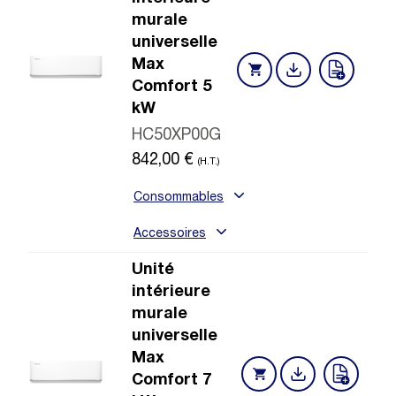
murale
universelle
Max
Comfort 5
kW
HC50XP00G
842,00
€
(H.T.)
Consommables
Accessoires
Unité
intérieure
murale
universelle
Max
Comfort 7