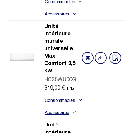
Consommables
Accessoires
Unité
intérieure
murale
universelle
Max
Comfort 3,5
kW
HC35WU00G
619,00
€
(H.T.)
Consommables
Accessoires
Unité
intérieure