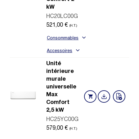
kW
HC20LC00G
521,00
€
(H.T.)
Consommables
Accessoires
Unité
intérieure
murale
universelle
Max
Comfort
2,5 kW
HC25YC00G
579,00
€
(H.T.)