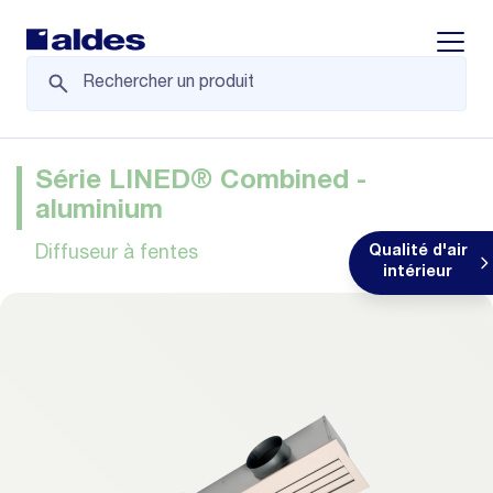
Displa
Série LINED® Combined -
aluminium
Diffuseur à fentes
Qualité d'air
intérieur