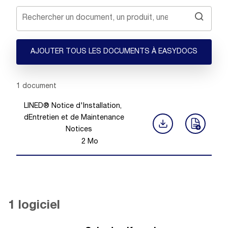
AJOUTER TOUS LES DOCUMENTS À EASYDOCS
Showing 1 -
1
of
1
document
LINED® Notice d'Installation,
dEntretien et de Maintenance
Notices
2
Mo
1 logiciel