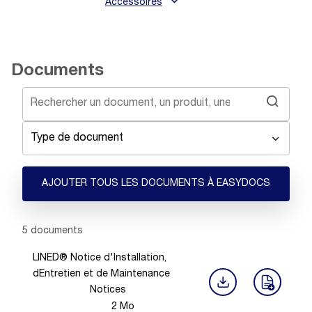
Accessoires
Documents
Type de document
AJOUTER TOUS LES DOCUMENTS À EASYDOCS
Showing 1 -
5
of
5
documents
LINED® Notice d'Installation,
dEntretien et de Maintenance
Notices
2
Mo