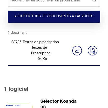
AJOUTER TOUS LES DOCUMENTS À EASYDOCS
Showing 1 -
1
of
1
document
SF786 Textes de prescription
Textes de
Prescription
94
Ko
1 logiciel
Selector Koanda
3D