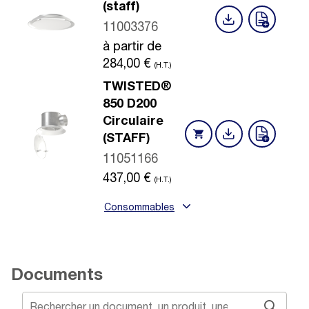
(staff)
11003376
à partir de
284,00
€
(H.T.)
TWISTED®
850 D200
Circulaire
(STAFF)
11051166
437,00
€
(H.T.)
Consommables
Documents