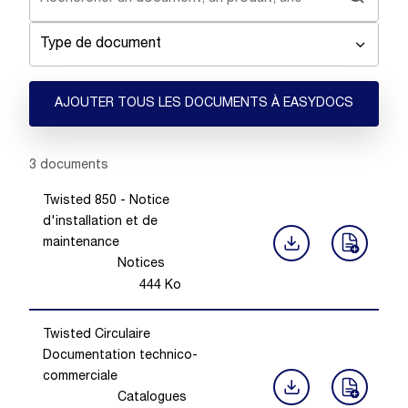
Type de document
AJOUTER TOUS LES DOCUMENTS À EASYDOCS
Showing 1 -
3
of
3
documents
Twisted 850 - Notice
d'installation et de
maintenance
Notices
444
Ko
Twisted Circulaire
Documentation technico-
commerciale
Catalogues