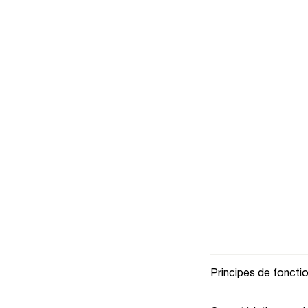
Co
so
r
Principes de fonct