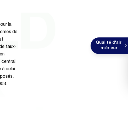
ALD
our la
stèmes de
st
Qualité d'air
 de faux-
intérieur
 en
K
 central
 à celui
pposés.
003.