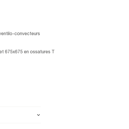
d -
e +
ventilo-convecteurs
 et 675x675 en ossatures T
 -