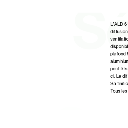
Sé
L'ALD 61
diffusion
ventilati
disponibl
plafond 
aluminiu
peut être
ci. Le d
Sa finit
Tous les 