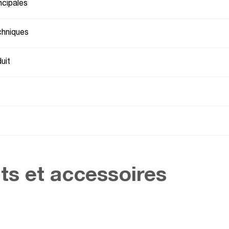
umin
ncipales
chniques
uit
ts et accessoires