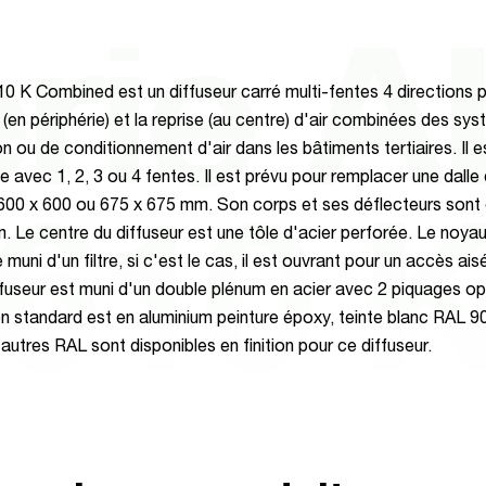
rie 
0 K Combined est un diffuseur carré multi-fentes 4 directions p
 (en périphérie) et la reprise (au centre) d'air combinées des sy
on ou de conditionnement d'air dans les bâtiments tertiaires. Il e
e avec 1, 2, 3 ou 4 fentes. Il est prévu pour remplacer une dalle
600 x 600 ou 675 x 675 mm. Son corps et ses déflecteurs sont
610 
m. Le centre du diffuseur est une tôle d'acier perforée. Le noyau
 muni d'un filtre, si c'est le cas, il est ouvrant pour un accès aisé
iffuseur est muni d'un double plénum en acier avec 2 piquages o
ion standard est en aluminium peinture époxy, teinte blanc RAL 9
autres RAL sont disponibles en finition pour ce diffuseur.