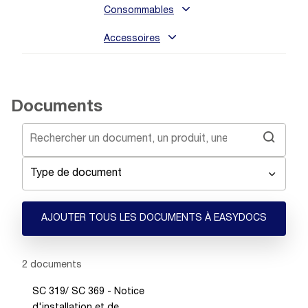
Consommables
Accessoires
Documents
Type de document
AJOUTER TOUS LES DOCUMENTS À EASYDOCS
Showing 1 -
2
of
2
documents
SC 319/ SC 369 - Notice