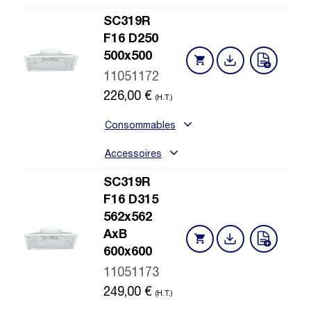
SC319R
F16 D250
500x500
11051172
226,00
€
(H.T.)
Consommables
Accessoires
SC319R
F16 D315
562x562
AxB
600x600
11051173
249,00
€
(H.T.)