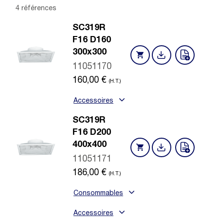
4 références
SC319R
F16 D160
300x300
11051170
160,00
€
(H.T.)
Accessoires
SC319R
F16 D200
400x400
11051171
186,00
€
(H.T.)
Consommables
Accessoires