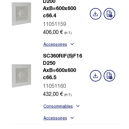
D200
AxB=600x600
c66.4
11051159
406,00
€
(H.T.)
Accessoires
SC360RIF(5)F16
D250
AxB=600x600
c66.5
11051160
432,00
€
(H.T.)
Consommables
Accessoires