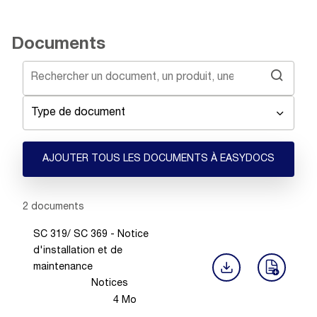
Documents
Type de document
AJOUTER TOUS LES DOCUMENTS À EASYDOCS
Showing 1 -
2
of
2
documents
SC 319/ SC 369 - Notice
d'installation et de
maintenance
Notices
4
Mo