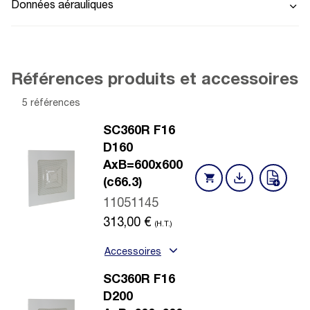
Données aérauliques
Références produits et accessoires
5 références
SC360R F16
D160
AxB=600x600
(c66.3)
11051145
313,00
€
(H.T.)
Accessoires
SC360R F16
D200