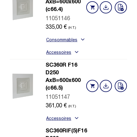
AxB=600x600
(c66.4)
11051146
335,00
€
(H.T.)
Consommables
Accessoires
SC360R F16
D250
AxB=600x600
(c66.5)
11051147
361,00
€
(H.T.)
Accessoires
SC360RIF(5)F16