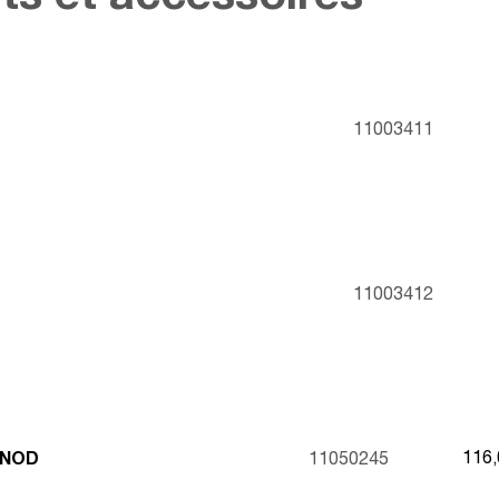
11003411
11003412
116
ANOD
11050245