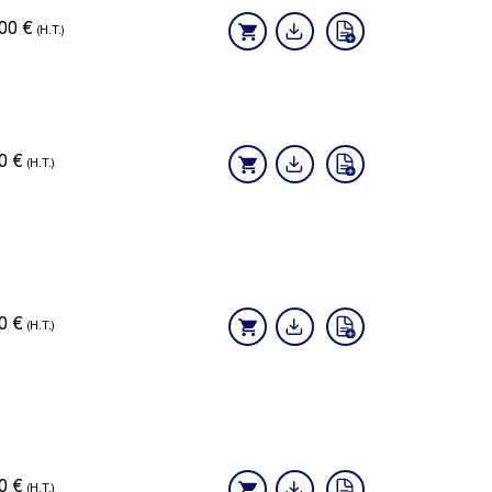
,00
€
(H.T.)
80
€
(H.T.)
30
€
(H.T.)
90
€
(H.T.)