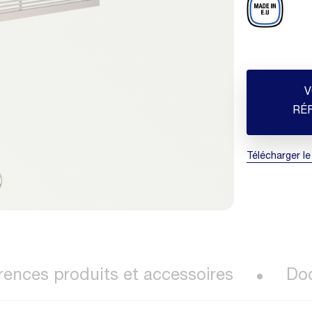
V
RÉ
Télécharger le
rences produits et accessoires
Do