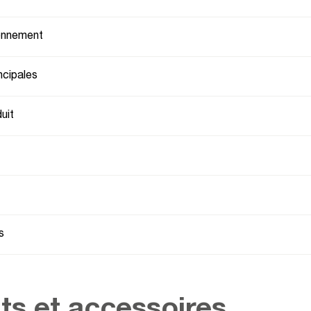
ionnement
ncipales
uit
s
ts et accessoires