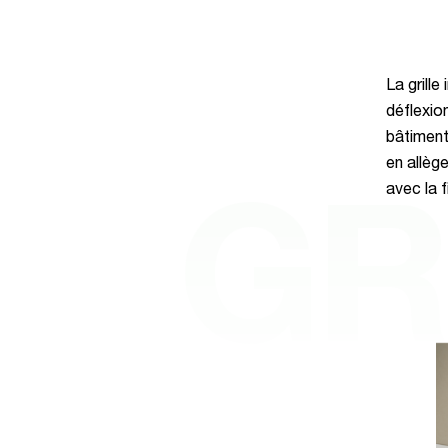
La grill
déflexion
bâtiment
en allèg
avec la f
GR