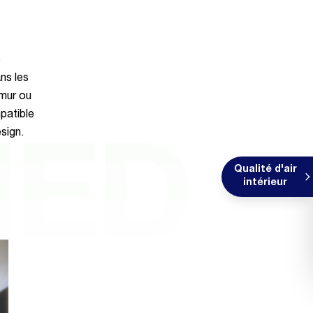
e
ans les
 mur ou
patible
sign.
NED
Qualité d'air
intérieur