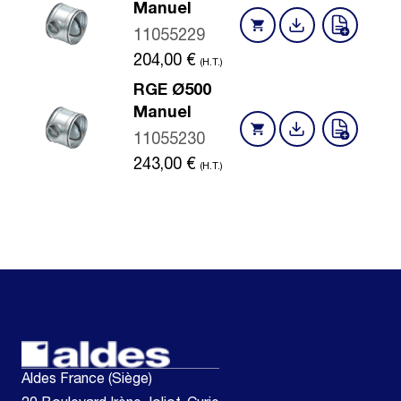
Manuel
11055229
204,00
€
(H.T.)
RGE Ø500
Manuel
11055230
243,00
€
(H.T.)
Aldes France (Siège)