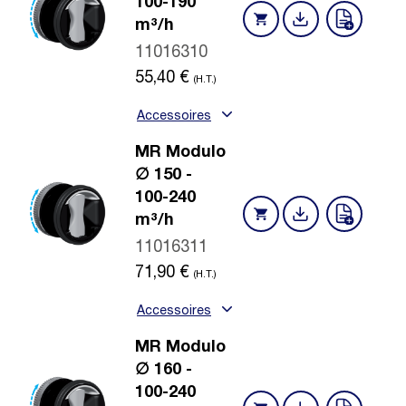
100-190
m³/h
11016310
55,40
€
(H.T.)
Accessoires
MR Modulo
∅ 150 -
100-240
m³/h
11016311
71,90
€
(H.T.)
Accessoires
MR Modulo
∅ 160 -
100-240