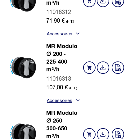
m³/h
11016312
71,90
€
(H.T.)
Accessoires
MR Modulo
∅ 200 -
225-400
m³/h
11016313
107,00
€
(H.T.)
Accessoires
MR Modulo
∅ 250 -
300-650
m³/h