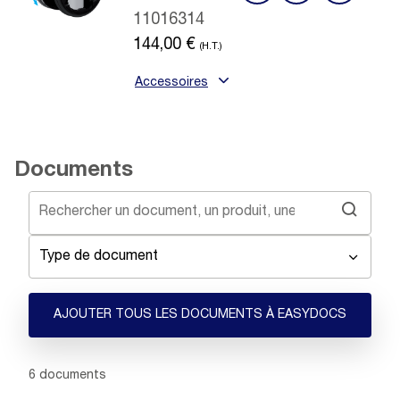
11016314
144,00
€
(H.T.)
Accessoires
Documents
Type de document
AJOUTER TOUS LES DOCUMENTS À EASYDOCS
Showing 1 -
6
of
6
documents