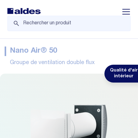
Displa
Nano Air® 50
Groupe de ventilation double flux
Qualité d'air
intérieur