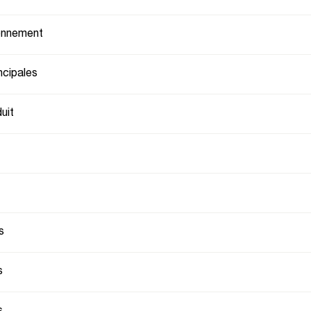
ionnement
ncipales
uit
s
s