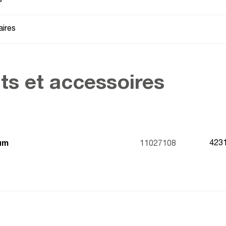
s
ires
ts et accessoires
423
ium
11027108