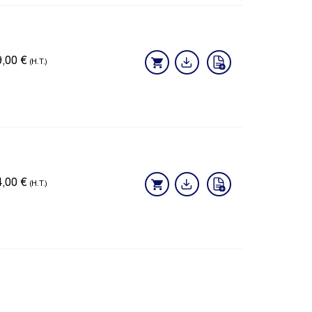
9,00
€
(H.T.)
4,00
€
(H.T.)