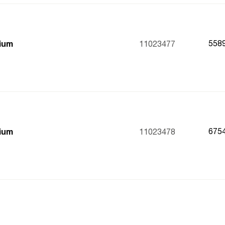
558
mium
11023477
675
mium
11023478