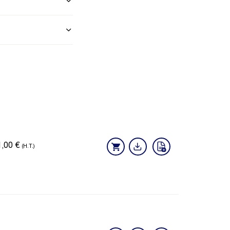
1,00
€
(H.T.)