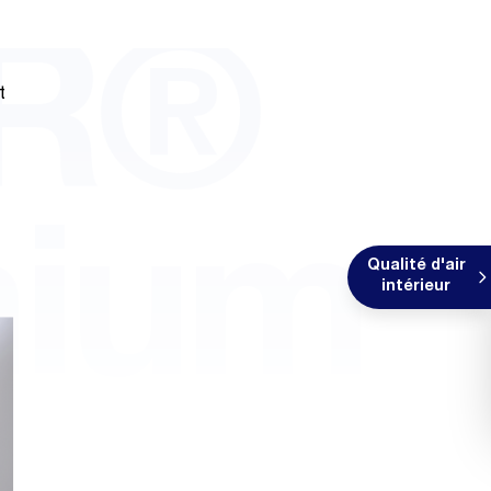
IR®
t
mium
Qualité d'air
intérieur