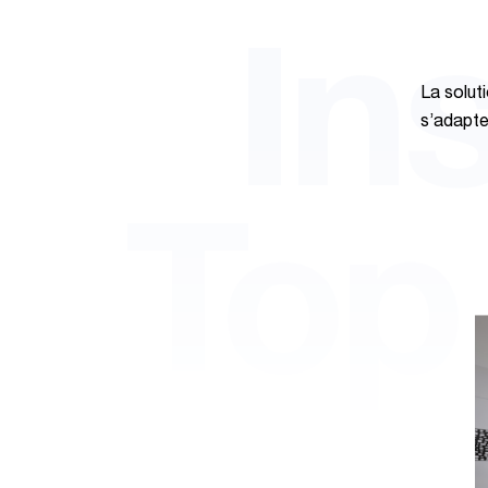
In
La soluti
s’adapte 
Top