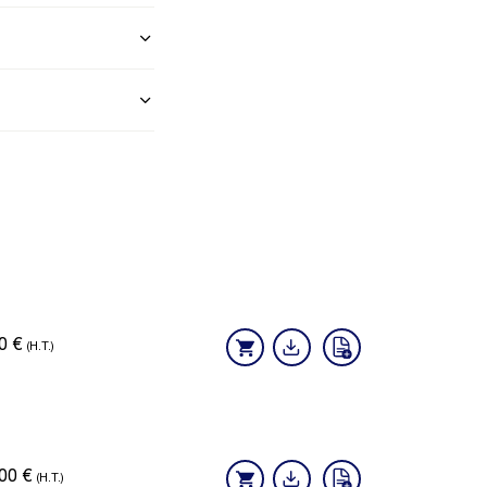
70
€
(H.T.)
,00
€
(H.T.)