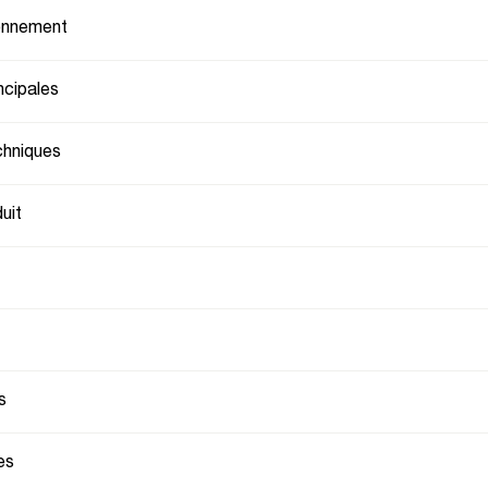
ionnement
ncipales
chniques
uit
s
es