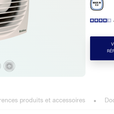
V
RÉ
rences produits et accessoires
Do