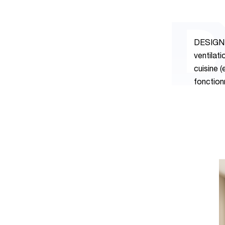
D
DESIGN e
ventilati
cuisine 
fonction