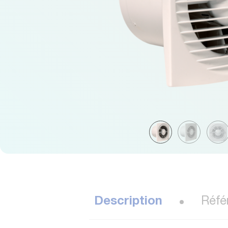
Description
Réfé