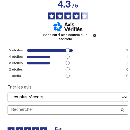
4.3
/
5
Basé sur
4
avis soumis à un
contrôle
5
étoiles
2
4
étoiles
1
3
étoiles
1
2
étoiles
0
1
étoile
0
Trier les avis