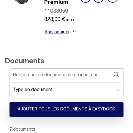
Premium
11033059
828,00
€
(H.T.)
Accessoires
Documents
Type de document
AJOUTER TOUS LES DOCUMENTS À EASYDOCS
Showing 1 -
7
of
7
documents