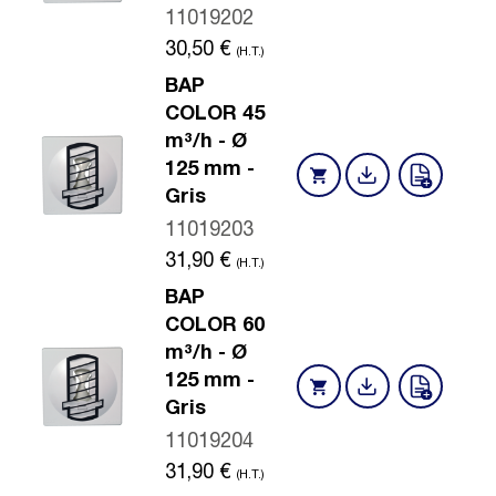
11019202
30,50
€
(H.T.)
BAP
COLOR 45
m³/h - Ø
125 mm -
Gris
11019203
31,90
€
(H.T.)
BAP
COLOR 60
m³/h - Ø
125 mm -
Gris
11019204
31,90
€
(H.T.)