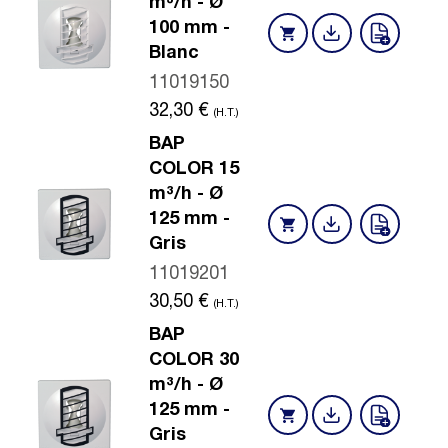
m³/h - Ø
100 mm -
Blanc
11019150
32,30
€
(H.T.)
BAP
COLOR 15
m³/h - Ø
125 mm -
Gris
11019201
30,50
€
(H.T.)
BAP
COLOR 30
m³/h - Ø
125 mm -
Gris