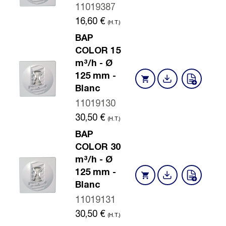
11019387
16,60
€
(H.T.)
BAP
COLOR 15
m³/h - Ø
125 mm -
Blanc
11019130
30,50
€
(H.T.)
BAP
COLOR 30
m³/h - Ø
125 mm -
Blanc
11019131
30,50
€
(H.T.)