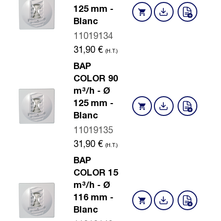
125 mm -
Blanc
11019134
31,90
€
(H.T.)
BAP
COLOR 90
m³/h - Ø
125 mm -
Blanc
11019135
31,90
€
(H.T.)
BAP
COLOR 15
m³/h - Ø
116 mm -
Blanc