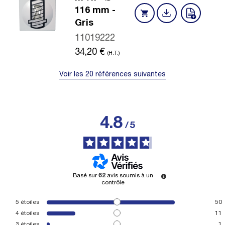
116 mm -
Gris
11019222
34,20
€
(H.T.)
Voir les 20 références suivantes
4.8
/
5
Basé sur
62
avis soumis à un
contrôle
5
étoiles
50
4
étoiles
11
3
étoiles
1