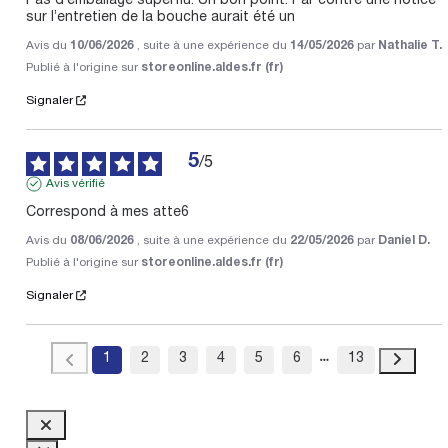
Pas d’emballage superflu. Un bon point. Par contre une notice 
sur l’entretien de la bouche aurait été un  
Avis du
10/06/2026
, suite à une expérience du
14/05/2026
par
Nathalie T.
Publié à l'origine sur
storeonline.aldes.fr (fr)
Signaler
5
/
5
Avis vérifié
Correspond à mes atte6
Avis du
08/06/2026
, suite à une expérience du
22/05/2026
par
Daniel D.
Publié à l'origine sur
storeonline.aldes.fr (fr)
Signaler
1
2
3
4
5
6
13