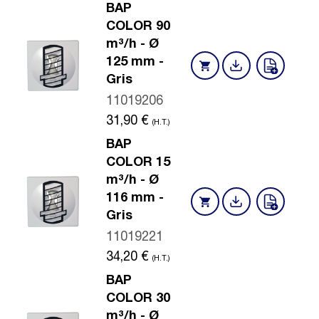
BAP
COLOR 90
m³/h - Ø
125 mm -
Gris
11019206
31,90
€
(H.T.)
BAP
COLOR 15
m³/h - Ø
116 mm -
Gris
11019221
34,20
€
(H.T.)
BAP
COLOR 30
m³/h - Ø