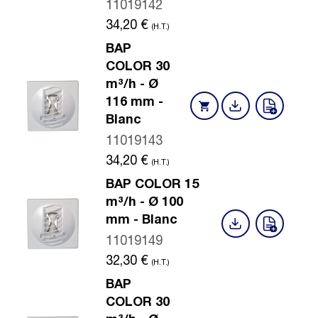
11019142
34,20
€
(H.T.)
BAP
COLOR 30
m³/h - Ø
116 mm -
Blanc
11019143
34,20
€
(H.T.)
BAP COLOR 15
m³/h - Ø 100
mm - Blanc
11019149
32,30
€
(H.T.)
BAP
COLOR 30