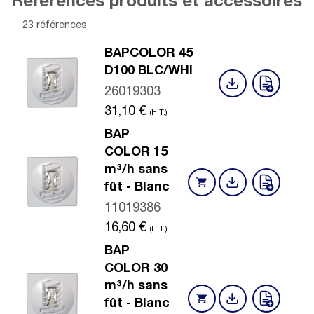
Références produits et accessoires
23 références
BAPCOLOR 45
D100 BLC/WHI
26019303
31,10
€
(H.T.)
BAP
COLOR 15
m³/h sans
fût - Blanc
11019386
16,60
€
(H.T.)
BAP
COLOR 30
m³/h sans
fût - Blanc