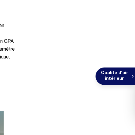
 en
ion GPA
iamètre
ique.
Qualité d'air
intérieur