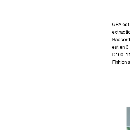
GPA est u
extractio
Raccorde
est en 3
D100, 11
Finition 