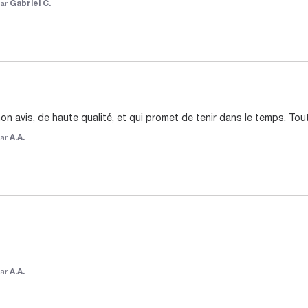
ar
Gabriel C.
mon avis, de haute qualité, et qui promet de tenir dans le temps. To
ar
A.A.
ar
A.A.