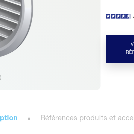
V
RÉ
ption
Références produits et acce