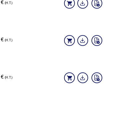
3
€
(H.T.)
2
€
(H.T.)
7
€
(H.T.)