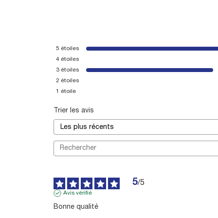
5
étoiles
4
étoiles
3
étoiles
2
étoiles
1
étoile
Trier les avis
5
/
5
Avis vérifié
Bonne qualité