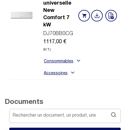
universelle
New
Comfort 7
kW
DJ70BB0CG
1117,00
€
(H.T.)
Consommables
Accessoires
Documents