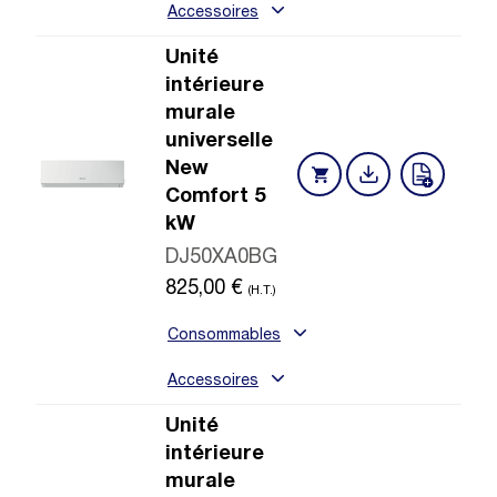
Accessoires
Unité
intérieure
murale
universelle
New
Comfort 5
kW
DJ50XA0BG
825,00
€
(H.T.)
Consommables
Accessoires
Unité
intérieure
murale