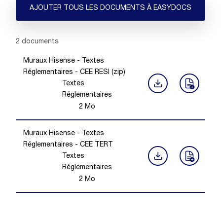
AJOUTER TOUS LES DOCUMENTS À EASYDOCS
Showing 1 -
2
of
2
documents
Muraux Hisense - Textes
Réglementaires - CEE RESI (zip)
Textes
Réglementaires
2
Mo
Muraux Hisense - Textes
Réglementaires - CEE TERT
Textes
Réglementaires
2
Mo