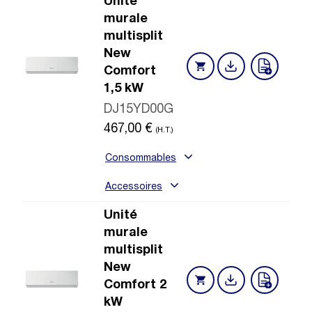
Unité
murale
multisplit
New
Comfort
1,5 kW
DJ15YD00G
467,00
€
(H.T.)
Consommables
Accessoires
Unité
murale
multisplit
New
Comfort 2
kW