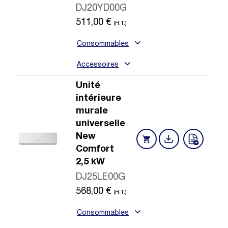
DJ20YD00G
511,00
€
(H.T.)
Consommables
Accessoires
Unité
intérieure
murale
universelle
New
Comfort
2,5 kW
DJ25LE00G
568,00
€
(H.T.)
Consommables