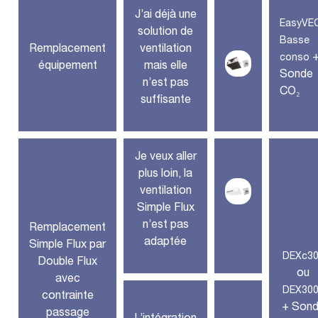
J’ai déjà une
EasyVE
solution de
Basse
Remplacement
ventilation
conso
équipement
mais elle
Sonde
n’est pas
CO₂
suffisante
Je veux aller
plus loin, la
ventilation
Simple Flux
n’est pas
Remplacement
adaptée
Simple Flux par
DEXc3
Double Flux
ou
avec
DEX30
contrainte
+ Son
passage