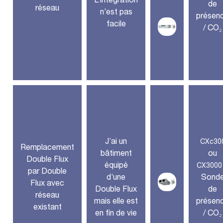
L’intégration
de
réseau
n’est pas
présen
facile
/ CO₂
J’ai un
CXc30
Remplacement
bâtiment
ou
Double Flux
équipé
CX3000
par Double
d’une
Sond
Flux avec
Double Flux
de
réseau
mais elle est
présen
existant
en fin de vie
/ CO₂