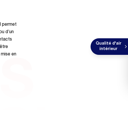
l permet
ou d’un
ntacts
Qualité d'air
 être
intérieur
e mise en
ES