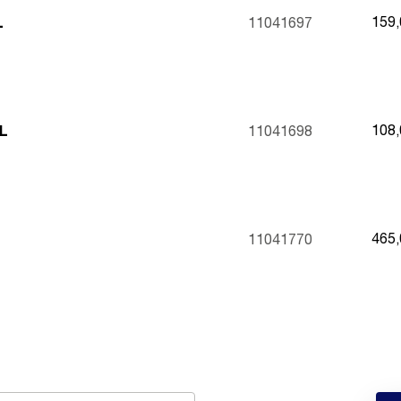
159
L
11041697
108
L
11041698
465
11041770