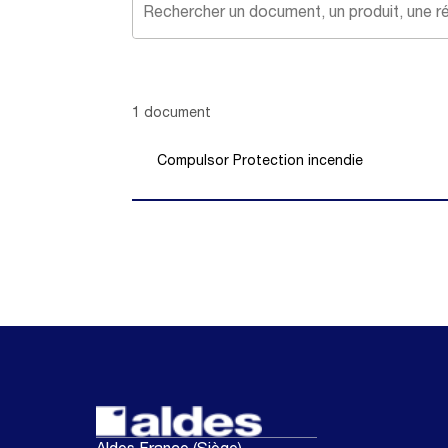
Showing 1 -
1
of
1
document
Compulsor Protection incendie