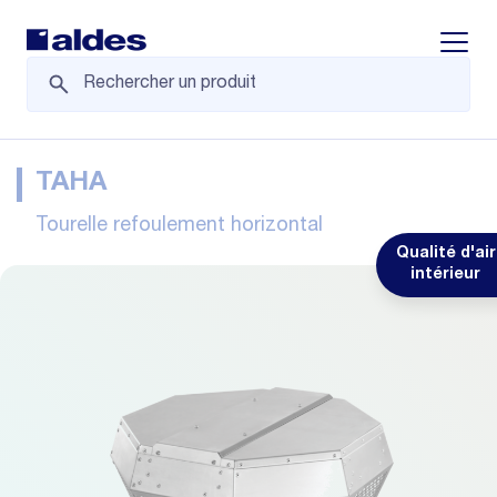
Displa
TAHA
Tourelle refoulement horizontal
Qualité d'air
intérieur