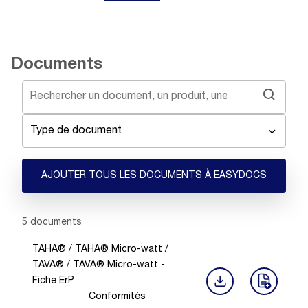
Documents
Type de document
AJOUTER TOUS LES DOCUMENTS À EASYDOCS
Showing 1 -
5
of
5
documents
TAHA® / TAHA® Micro-watt /
TAVA® / TAVA® Micro-watt -
Fiche ErP
Conformités