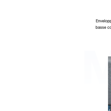
Envelopp
basse co
M