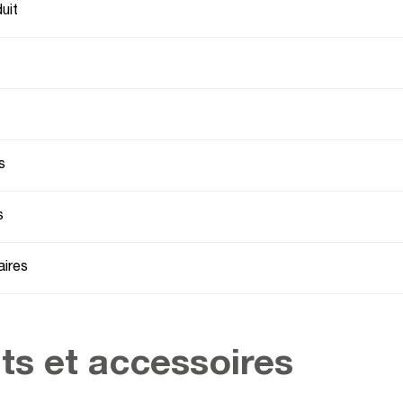
uit
s
s
ires
ts et accessoires