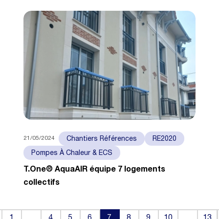
21/05/2024
Chantiers Références
RE2020
Pompes À Chaleur & ECS
T.One® AquaAIR équipe 7 logements
collectifs
k
1
…
4
5
6
7
8
9
10
…
13