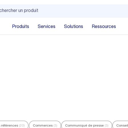
Produits
Services
Solutions
Ressources
s références
(20)
Commerces
(3)
Communiqué de presse
(3)
Consei