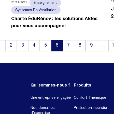
1
21/11/2024
Enseignement
J
Systèmes De Ventilation
2
Charte ÉduRénov : les solutions Aldes
pour vous accompagner
1
2
3
4
5
6
7
8
9
…
(current)
Qui sommes-nous ?
Produits
Une entreprise engagée
Confort Thermique
Nos domaines
Protection incendie
d'expertise