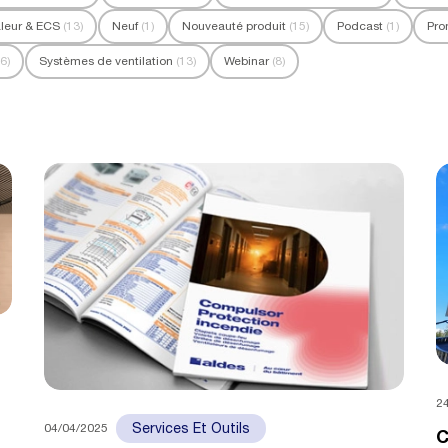
leur & ECS
(13)
Neuf
(1)
Nouveauté produit
(15)
Podcast
(1)
Pro
16)
Systèmes de ventilation
(13)
Webinar
(8)
2
04/04/2025
Services Et Outils
C