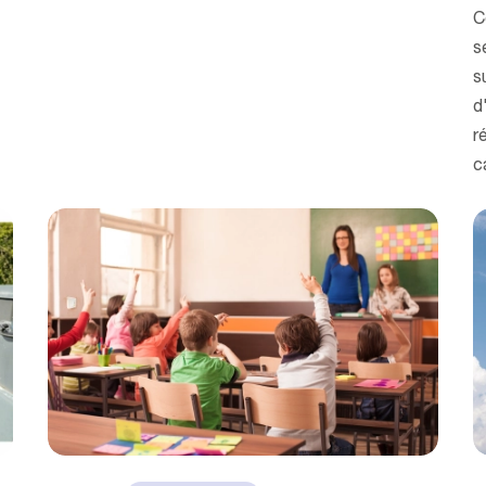
C
s
s
d
r
c