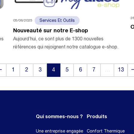
2
05/06/2025
Services Et Outils
O
Nouveauté sur notre E-shop
es
Aujourd’hui, ce sont plus de 1300 nouvelles
références qui rejoignent notre catalogue e-shop.
ck
N
1
2
3
4
5
6
7
…
13
(current)
Qui sommes-nous ?
Produits
Une entreprise engagée
Confort Thermique