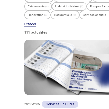
Evènements
(4)
Habitat individuel
(4)
Pompes à cha
Rénovation
(6)
Résidentielle
(1)
Services et outils
(
Effacer
111 actualités
23/06/2025
Services Et Outils