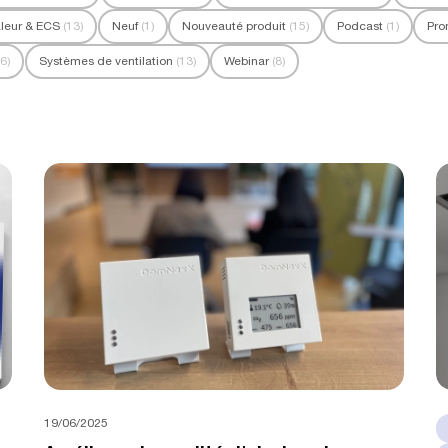
leur & ECS
(13)
Neuf
(1)
Nouveauté produit
(15)
Podcast
(1)
Pro
16)
Systèmes de ventilation
(13)
Webinar
(8)
19/06/2025