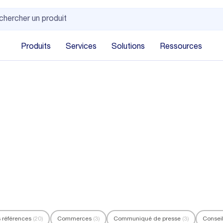
Produits
Services
Solutions
Ressources
s références
(20)
Commerces
(3)
Communiqué de presse
(3)
Consei