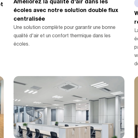
Améliorez la qualité d'air dans les
et
écoles avec notre solution double flux
W
centralisée
r
Une solution complète pour garantir une bonne
L
qualité d'air et un confort thermique dans les
é
écoles.
p
w
d