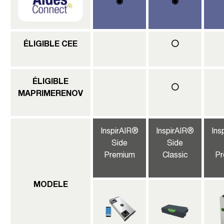
◉
◉
ÉLIGIBLE CEE
⚪
ÉLIGIBLE
⚪
MAPRIMERENOV
InspirAIR®
InspirAIR®
Ins
Side
Side
Premium
Classic
Pr
MODELE