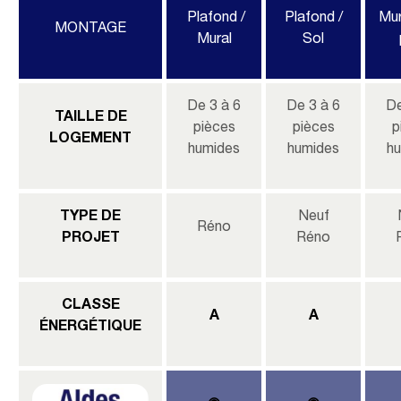
Plafond /
Plafond /
Mur
MONTAGE
Mural
Sol
De 3 à 6
De 3 à 6
De
TAILLE DE
pièces
pièces
p
LOGEMENT
humides
humides
h
TYPE DE
Neuf
Réno
PROJET
Réno
CLASSE
A
A
ÉNERGÉTIQUE