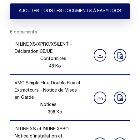
AJOUTER TOUS LES DOCUMENTS À EASYDOCS
Showing 1 -
6
of
6
documents
IN LINE XS/XPRO/XSILENT -
Déclaration CE/UE
Conformités
48
Ko
VMC Simple Flux, Double Flux et
Extracteurs - Notice de Mises
en Garde
Notices
308
Ko
IN LINE XS et INLINE XPRO -
Notice d'installation et