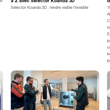
à Z avec Selector Koanda 3D
d
ns
Selector Koanda 3D : rendre visible l’invisible
1
A
C
n
E
p
c
b
p