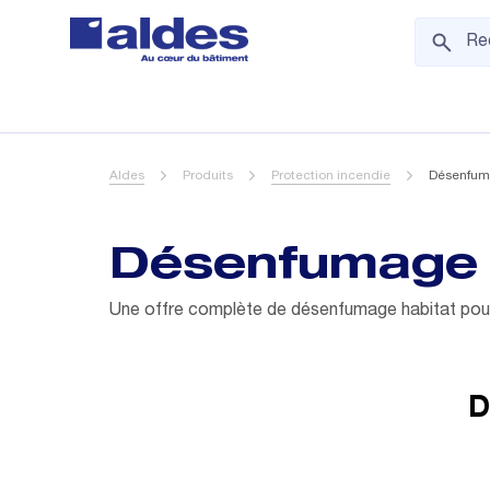
Aldes
Produits
Protection incendie
Désenfum
Désenfumage 
Une offre complète de désenfumage habitat pour 
D