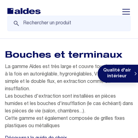
Displa
Bouches et terminaux
La gamme Aldes est très large et couvre tous les besoins,
Qualité d'air
à la fois en autoréglable, hygroréglables, VMC gaz, pour le
intérieur
simple et le double flux, en extraction comme en
insufflation.
Les bouches d'extraction sont installées en pièces
humides et les bouches d'insufflation (le cas échéant) dans
les pièces de vie (salon, chambres...).
Cette gamme est également composée de grilles fixes
plastiques ou métalliques