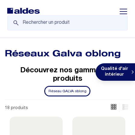
Displa
Réseaux Galva oblong
Qualité d'air
Découvrez nos gammes de
intérieur
produits
Réseau GALVA oblong
18 produits